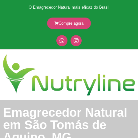
O Emagrecedor Natural mais eficaz do Brasil
Compre agora
Emagrecedor Natural
em São Tomás de
Aquino, MG