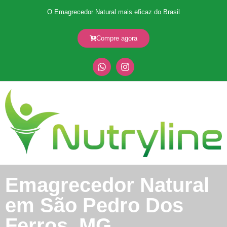
O Emagrecedor Natural mais eficaz do Brasil
Compre agora
Emagrecedor Natural
em São Pedro Dos
Ferros, MG