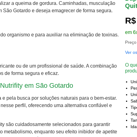
ializar a queima de gordura. Caminhadas, musculação
Qui
 São Gotardo e deseja emagrecer de forma segura.
R$
em 6
o organismo e para auxiliar na eliminação de toxinas.
Preço
Ver o
O que
bricante ou de um profissional de saúde. A combinação
produ
s de forma segura e eficaz.
Un
Nutrifity em São Gotardo
Pes
Uni
 e pela busca por soluções naturais para o bem-estar.
Sa
 nesse perfil, oferecendo uma alternativa confiável e
Ti
Sup
Ta
ifity são cuidadosamente selecionados para garantir
Id
 o metabolismo, enquanto seu efeito inibidor de apetite