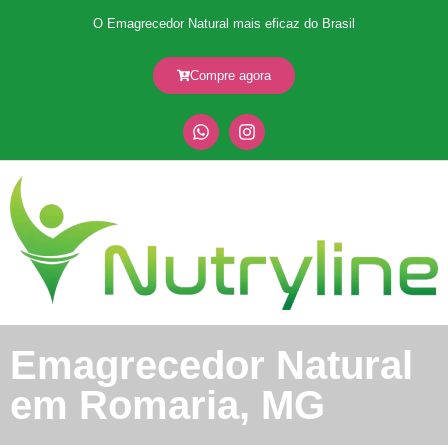
O Emagrecedor Natural mais eficaz do Brasil
Compre agora
Emagrecedor Natural
em Romaria, MG