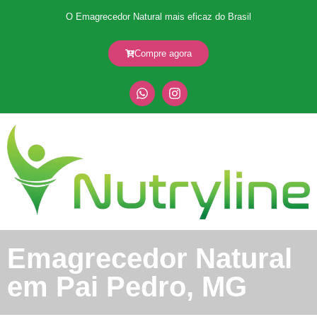
O Emagrecedor Natural mais eficaz do Brasil
Compre agora
Emagrecedor Natural
em Pai Pedro, MG