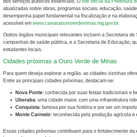
dos serviços públicos essenciais. O
site oficial da Prefeitur
atualizadas sobre obras, programas sociais, educação, saúd
desempenha papel fundamental na fiscalização e na elaboraçã
acessível em
www.camaraouroverdeminas.mg.gov.br
.
Outros órgãos municipais relevantes incluem a Secretaria d
campanhas de saúde pública, e a Secretaria de Educação, q
estudantes locais.
Cidades próximas a Ouro Verde de Minas
Para quem deseja explorar a região, as cidades vizinhas ofe
Entre as principais cidades próximas, destacam-se:
Nova Ponte
: conhecida por suas festas tradicionais e b
Uberaba
: uma cidade maior, com uma infraestrutura robu
Conquista
: famosa por sua história e por ser um import
Monte Carmelo
: reconhecida pela produção agrícola e 
Essas cidades próximas contribuem para o fortalecimento da