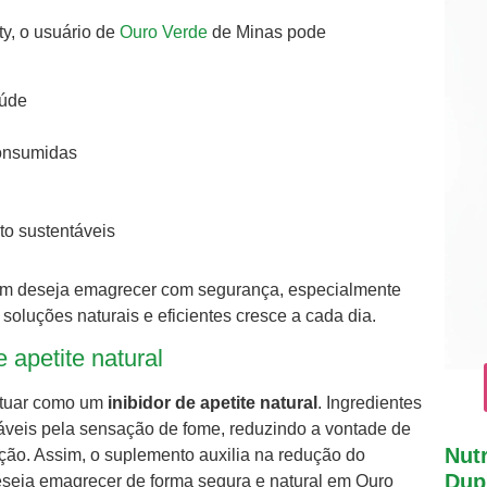
ty, o usuário de
Ouro Verde
de Minas pode
aúde
consumidas
o sustentáveis
uem deseja emagrecer com segurança, especialmente
luções naturais e eficientes cresce a cada dia.
 apetite natural
 atuar como um
inibidor de apetite natural
. Ingredientes
áveis pela sensação de fome, reduzindo a vontade de
Nutr
ação. Assim, o suplemento auxilia na redução do
Dupl
seja emagrecer de forma segura e natural em Ouro