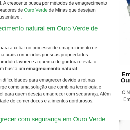
l. A crescente busca por métodos de emagrecimento
moradores de
Ouro Verde
de Minas que desejam
ustentável.
recimento natural em Ouro Verde de
 para auxiliar no processo de emagrecimento de
 naturais conhecidos por suas propriedades
 produto favorece a queima de gordura e evita o
uem busca um
emagrecimento natural
.
Em
Ou
m dificuldades para emagrecer devido a rotinas
 surge como uma solução que combina tecnologia e
O Nu
iável para quem deseja emagrecer com segurança. Além
Em
ontade de comer doces e alimentos gordurosos,
agrecer com segurança em Ouro Verde