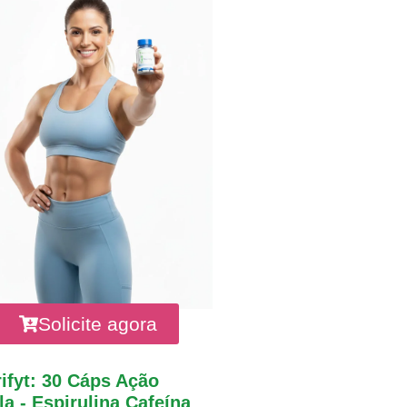
Solicite agora
ifyt: 30 Cáps Ação
a - Espirulina Cafeína