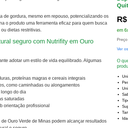
Qui
ima de gordura, mesmo em repouso, potencializando os
R$
na o produto uma ferramenta eficaz para quem busca
 dietas restritivas.
em 6
Preço
ural seguro com Nutrifity em Ouro
Ver o
tante adotar um estilo de vida equilibrado. Algumas
O que
produ
Un
duras, proteínas magras e cereais integrais
Pes
leves, como caminhadas ou alongamentos
Uni
longo do dia
Sa
as saturadas
Ti
 orientação profissional
Sup
Ta
Id
res de Ouro Verde de Minas podem alcançar resultados
ural e seguro.