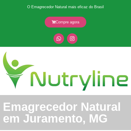
O Emagrecedor Natural mais eficaz do Brasil
Compre agora
Emagrecedor Natural
em Juramento, MG