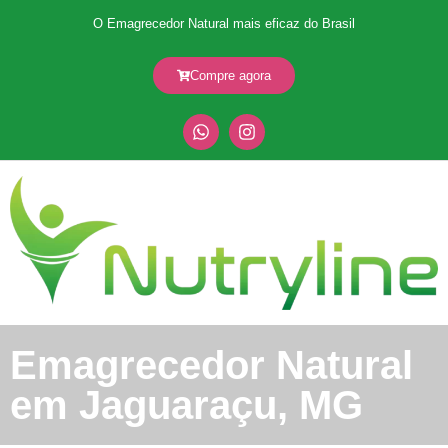
O Emagrecedor Natural mais eficaz do Brasil
Compre agora
Emagrecedor Natural
em Jaguaraçu, MG