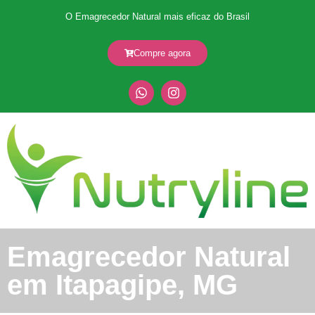
O Emagrecedor Natural mais eficaz do Brasil
Compre agora
Emagrecedor Natural
em Itapagipe, MG