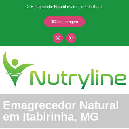
O Emagrecedor Natural mais eficaz do Brasil
Compre agora
Emagrecedor Natural
em Itabirinha, MG