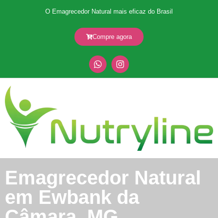
O Emagrecedor Natural mais eficaz do Brasil
Compre agora
Emagrecedor Natural
em Ewbank da
Câmara, MG