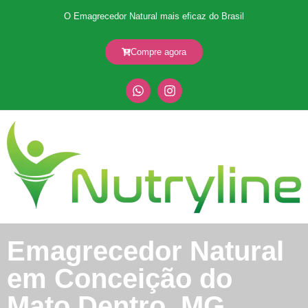
O Emagrecedor Natural mais eficaz do Brasil
Compre agora
Emagrecedor Natural
em Conceição do
Mato Dentro, MG