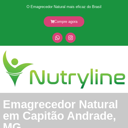
O Emagrecedor Natural mais eficaz do Brasil
Compre agora
Emagrecedor Natural
em Capitão Andrade,
MG