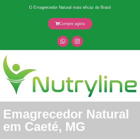
O Emagrecedor Natural mais eficaz do Brasil
Compre agora
Emagrecedor Natural
em Caeté, MG