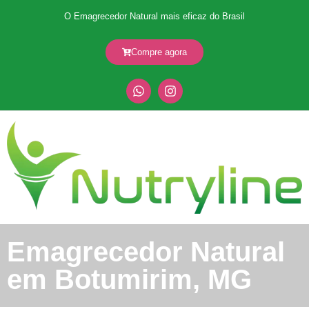
O Emagrecedor Natural mais eficaz do Brasil
Compre agora
Emagrecedor Natural
em Botumirim, MG