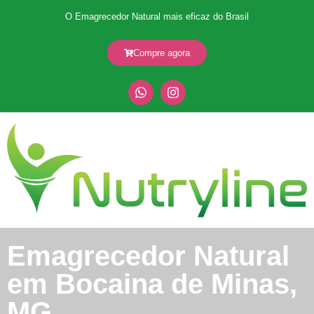
O Emagrecedor Natural mais eficaz do Brasil
Compre agora
Emagrecedor Natural
em Bocaina de Minas,
MG