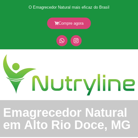
O Emagrecedor Natural mais eficaz do Brasil
Compre agora
Emagrecedor Natural
em Alto Rio Doce, MG