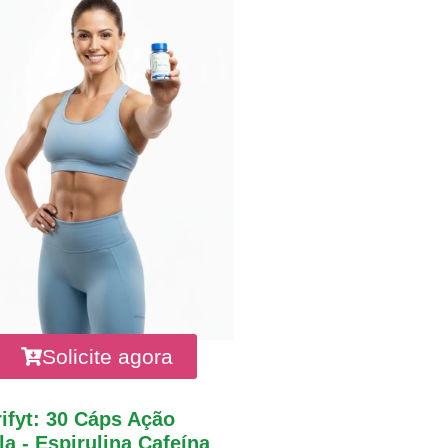
Solicite agora
ifyt: 30 Cáps Ação
a - Espirulina Cafeína