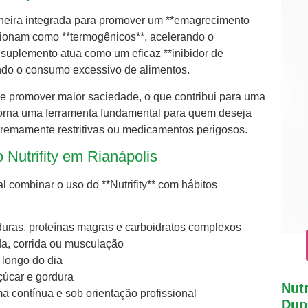
aneira integrada para promover um **emagrecimento
cionam como **termogênicos**, acelerando o
 suplemento atua como um eficaz **inibidor de
tando o consumo excessivo de alimentos.
 de promover maior saciedade, o que contribui para uma
 torna uma ferramenta fundamental para quem deseja
xtremamente restritivas ou medicamentos perigosos.
utrifity em Rianápolis
l combinar o uso do **Nutrifity** com hábitos
rduras, proteínas magras e carboidratos complexos
da, corrida ou musculação
longo do dia
çúcar e gordura
Nutr
ma contínua e sob orientação profissional
Dupl