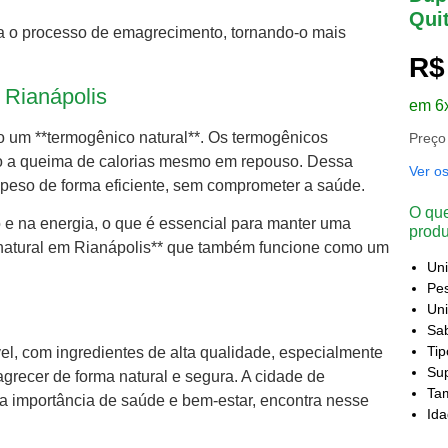
Qui
iza o processo de emagrecimento, tornando-o mais
R$
 Rianápolis
em 6
mo um **termogênico natural**. Os termogênicos
Preço
do a queima de calorias mesmo em repouso. Dessa
Ver o
 peso de forma eficiente, sem comprometer a saúde.
O que
o e na energia, o que é essencial para manter uma
produ
 natural em Rianápolis** que também funcione como um
Un
Pes
Uni
Sa
Ti
iável, com ingredientes de alta qualidade, especialmente
Sup
recer de forma natural e segura. A cidade de
Ta
 importância de saúde e bem-estar, encontra nesse
Id