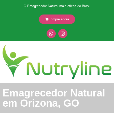
O Emagrecedor Natural mais eficaz do Brasil
Compre agora
Emagrecedor Natural
em Orizona, GO