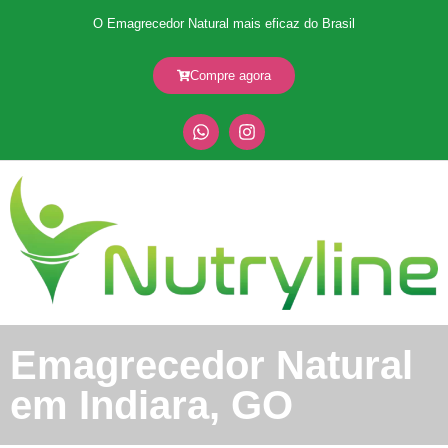
O Emagrecedor Natural mais eficaz do Brasil
Compre agora
Emagrecedor Natural
em Indiara, GO