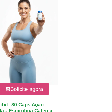
Solicite agora
ifyt: 30 Cáps Ação
a - Espirulina Cafeína