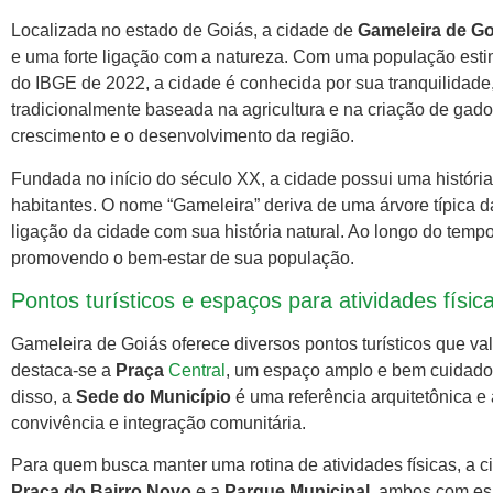
Localizada no estado de Goiás, a cidade de
Gameleira de Go
e uma forte ligação com a natureza. Com uma população esti
do IBGE de 2022, a cidade é conhecida por sua tranquilidade
tradicionalmente baseada na agricultura e na criação de gado 
crescimento e o desenvolvimento da região.
Fundada no início do século XX, a cidade possui uma históri
habitantes. O nome “Gameleira” deriva de uma árvore típica da
ligação da cidade com sua história natural. Ao longo do tempo
promovendo o bem-estar de sua população.
Pontos turísticos e espaços para atividades físic
Gameleira de Goiás oferece diversos pontos turísticos que valo
destaca-se a
Praça
Central
, um espaço amplo e bem cuidado, i
disso, a
Sede do Município
é uma referência arquitetônica e
convivência e integração comunitária.
Para quem busca manter uma rotina de atividades físicas, a c
Praça do Bairro Novo
e a
Parque Municipal
, ambos com es