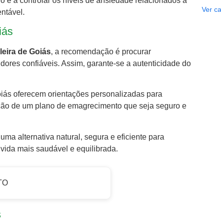
no e a controlar os níveis de ansiedade relacionados à
Ver ca
ntável.
iás
eira de Goiás
, a recomendação é procurar
dores confiáveis. Assim, garante-se a autenticidade do
iás oferecem orientações personalizadas para
oração de um plano de emagrecimento que seja seguro e
ma alternativa natural, segura e eficiente para
ida mais saudável e equilibrada.
TO
s