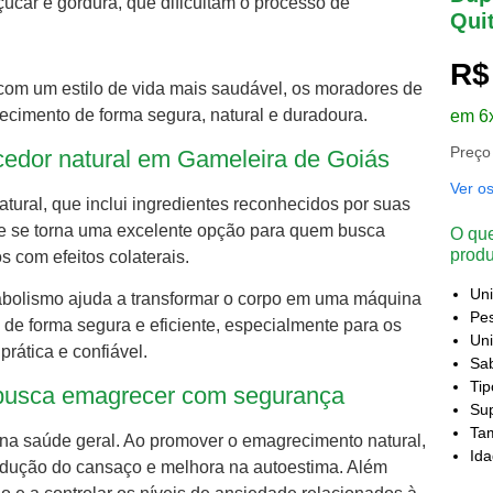
úcar e gordura, que dificultam o processo de
Qui
R$
com um estilo de vida mais saudável, os moradores de
cimento de forma segura, natural e duradoura.
em 6
Preço
cedor natural em Gameleira de Goiás
Ver o
atural, que inclui ingredientes reconhecidos por suas
ele se torna uma excelente opção para quem busca
O que
produ
 com efeitos colaterais.
Un
abolismo ajuda a transformar o corpo em uma máquina
Pes
 de forma segura e eficiente, especialmente para os
Uni
ática e confiável.
Sa
Ti
m busca emagrecer com segurança
Sup
Ta
o na saúde geral. Ao promover o emagrecimento natural,
Id
redução do cansaço e melhora na autoestima. Além