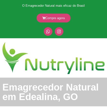
O Emagrecedor Natural mais eficaz do Brasil
Compre agora
Emagrecedor Natural
em Edealina, GO