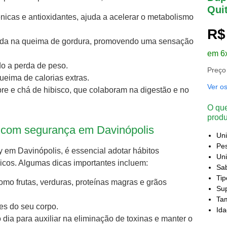
Qui
nicas e antioxidantes, ajuda a acelerar o metabolismo
R$
 ajuda na queima de gordura, promovendo uma sensação
em 6
ndo a perda de peso.
Preço
ueima de calorias extras.
Ver o
bre e chá de hibisco, que colaboram na digestão e no
O que
produ
 com segurança em Davinópolis
Un
Pes
ty em Davinópolis, é essencial adotar hábitos
Uni
sicos. Algumas dicas importantes incluem:
Sa
Ti
 como frutas, verduras, proteínas magras e grãos
Sup
Ta
tes do seu corpo.
Id
 dia para auxiliar na eliminação de toxinas e manter o