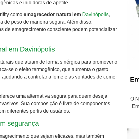
ênicas e inibidoras de apetite.
rifity como
emagrecedor natural em
Davinópolis
,
da de peso de maneira segura. Além disso,
ias de emagrecimento consciente podem potencializar
ral em Davinópolis
aturais que atuam de forma sinérgica para promover o
aca-se o efeito termogênico, que aumenta o gasto
e, ajudando a controlar a fome e as vontades de comer
Em
 oferece uma alternativa segura para quem deseja
O Nu
invasivos. Sua composição é livre de componentes
Em
om diferentes perfis de usuários.
com segurança
emagrecimento que sejam eficazes, mas também