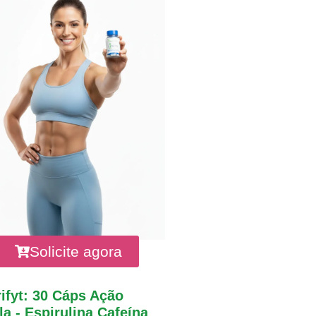
Solicite agora
ifyt: 30 Cáps Ação
a - Espirulina Cafeína