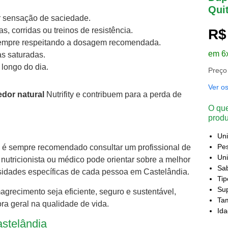
Qui
er sensação de saciedade.
, corridas ou treinos de resistência.
R$
 sempre respeitando a dosagem recomendada.
em 6
as saturadas.
longo do dia.
Preço
Ver o
dor natural
Nutrifity e contribuem para a perda de
O que
produ
Un
Pes
, é sempre recomendado consultar um profissional de
Uni
nutricionista ou médico pode orientar sobre a melhor
Sa
ssidades específicas de cada pessoa em Castelândia.
Ti
Sup
ecimento seja eficiente, seguro e sustentável,
Ta
a geral na qualidade de vida.
Id
astelândia