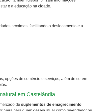
ucação, também disponibilizam informações
estar e a educação na cidade.
dades próximas, facilitando o deslocamento e a
as, opções de comércio e serviços, além de serem
iás.
atural em Castelândia
 mercado de
suplementos de emagrecimento
sor. Seja para quem deseja atuar como revendedor ou