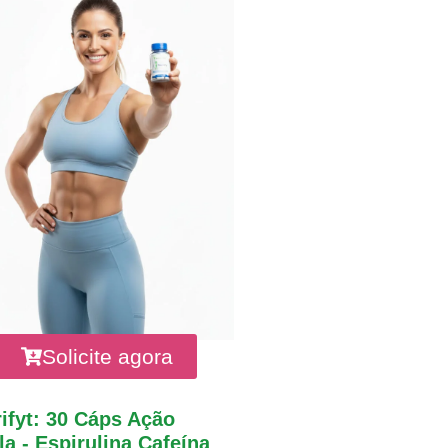
Solicite agora
ifyt: 30 Cáps Ação
a - Espirulina Cafeína