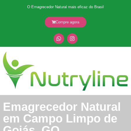
O Emagrecedor Natural mais eficaz do Brasil
Compre agora
Emagrecedor Natural
em Campo Limpo de
Goiás, GO