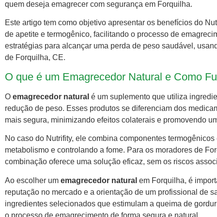
quem deseja emagrecer com segurança em Forquilha.
Este artigo tem como objetivo apresentar os benefícios do Nutr
de apetite e termogênico, facilitando o processo de emagreci
estratégias para alcançar uma perda de peso saudável, usand
de Forquilha, CE.
O que é um Emagrecedor Natural e Como Fu
O
emagrecedor natural
é um suplemento que utiliza ingredie
redução de peso. Esses produtos se diferenciam dos medic
mais segura, minimizando efeitos colaterais e promovendo u
No caso do Nutrifity, ele combina componentes termogênicos
metabolismo e controlando a fome. Para os moradores de F
combinação oferece uma solução eficaz, sem os riscos associ
Ao escolher um
emagrecedor natural
em Forquilha, é import
reputação no mercado e a orientação de um profissional de sa
ingredientes selecionados que estimulam a queima de gordura
o processo de emagrecimento de forma segura e natural.