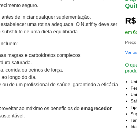
Qui
grecimento seguro.
 antes de iniciar qualquer suplementação,
R$
estabelecer uma rotina adequada. O Nutrifity deve ser
substituto de uma dieta equilibrada.
em 6
Preço
incluem:
Ver o
ínas magras e carboidratos complexos.
rdura saturada.
O que
, corrida ou treinos de força.
produ
ao longo do dia.
Un
e ou de um profissional de saúde, garantindo a eficácia
Pes
Uni
Sa
Ti
proveitar ao máximo os benefícios do
emagrecedor
Sup
ustentável.
Ta
Id