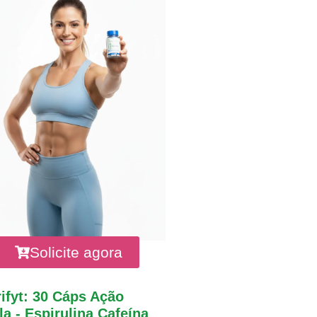
Solicite agora
ifyt: 30 Cáps Ação
a - Espirulina Cafeína