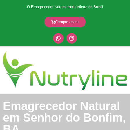
O Emagrecedor Natural mais eficaz do Brasil
Compre agora
Emagrecedor Natural
em Senhor do Bonfim,
BA