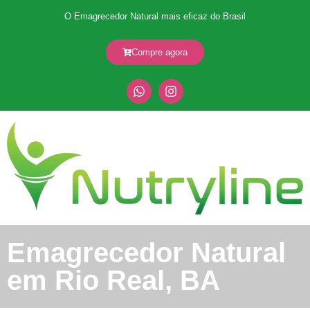
O Emagrecedor Natural mais eficaz do Brasil
Compre agora
Emagrecedor Natural
em Rio Real, BA