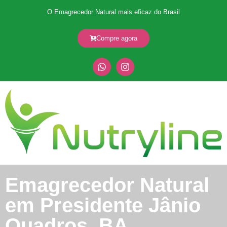
O Emagrecedor Natural mais eficaz do Brasil
Compre agora
Emagrecedor Natural
em Presidente Jânio
Quadros, BA