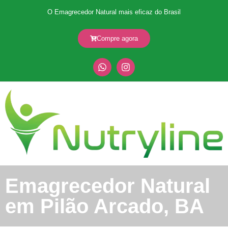
O Emagrecedor Natural mais eficaz do Brasil
Compre agora
Emagrecedor Natural
em Pilão Arcado, BA