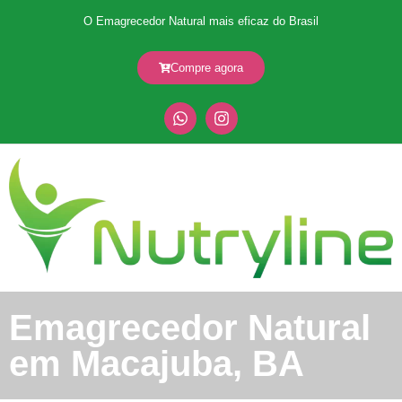
O Emagrecedor Natural mais eficaz do Brasil
Compre agora
Emagrecedor Natural
em Macajuba, BA