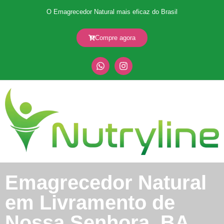
O Emagrecedor Natural mais eficaz do Brasil
Compre agora
Emagrecedor Natural
em Livramento de
Nossa Senhora, BA