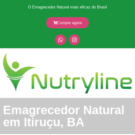
O Emagrecedor Natural mais eficaz do Brasil
Compre agora
Emagrecedor Natural
em Itiruçu, BA