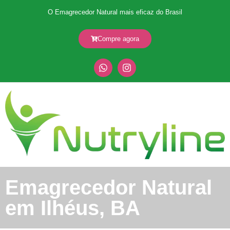
O Emagrecedor Natural mais eficaz do Brasil
Compre agora
Emagrecedor Natural
em Ilhéus, BA