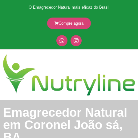
O Emagrecedor Natural mais eficaz do Brasil
Compre agora
Emagrecedor Natural
em Coronel João sá,
BA