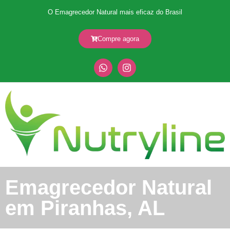
O Emagrecedor Natural mais eficaz do Brasil
Compre agora
Emagrecedor Natural
em Piranhas, AL