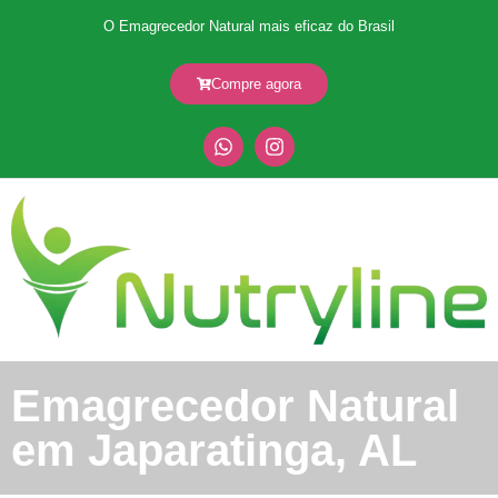
O Emagrecedor Natural mais eficaz do Brasil
Compre agora
Emagrecedor Natural
em Japaratinga, AL